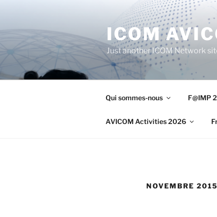
Aller
au
ICOM AVI
contenu
principal
Just another ICOM Network sit
Qui sommes-nous
F@IMP 2
AVICOM Activities 2026
F
NOVEMBRE 201