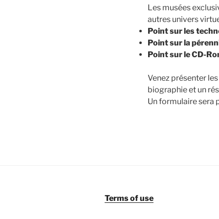
Les musées exclusiv
autres univers virt
Point sur les tech
Point sur la péren
Point sur le CD-Ro
Venez présenter les
biographie et un ré
Un formulaire sera 
Terms of use