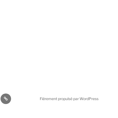
cations
AVICOM
Fièrement propulsé par WordPress
Activities
2026