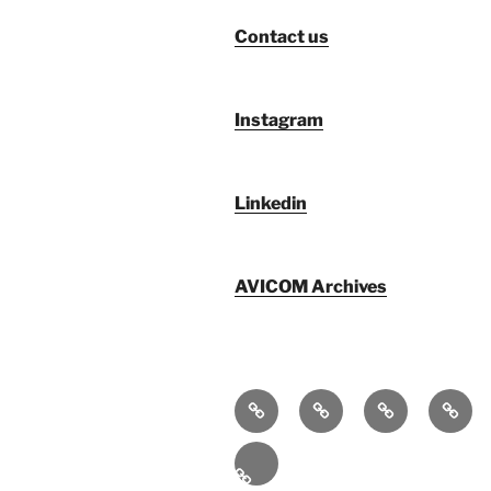
Contact us
Instagram
Linkedin
AVICOM Archives
Qui
F@IMP
AVICOM
Publi
sommes-
2.0
Archives
nous
–
Fr
LE