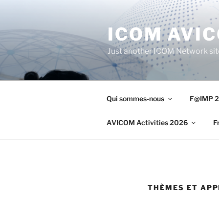
Aller
au
ICOM AVI
contenu
principal
Just another ICOM Network sit
Qui sommes-nous
F@IMP 2
AVICOM Activities 2026
F
THÈMES ET APP