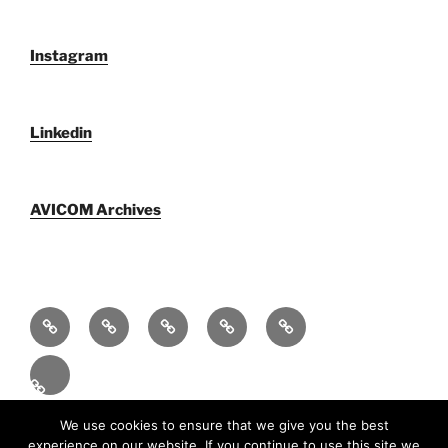
Instagram
Linkedin
AVICOM Archives
Who
AVICOM
AVICOM
AVICOM
AVICOM
We
Members’
Archives
Activities
Activities
Are
Survey
2026
2026
Español
2026
Funciona gracias a WordPress
We use cookies to ensure that we give you the best
experience on our website. If you continue to use this site we