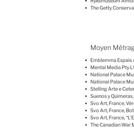
Ryksmuseum Amster
The Getty Conservat
Moyen Métra
Emblemma Espais Au
Mental Media Pty Ltd
National Palace Mu
National Palace Mu
Stelling Arte e Cete
Suenos y Quimeras,
Svo Art, France, V
Svo Art, France, Boti
Svo Art, France, “L’
The Canadian War M