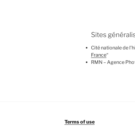
Sites générali
Cité nationale de l’h
France
“
RMN – Agence Photo
Terms of use