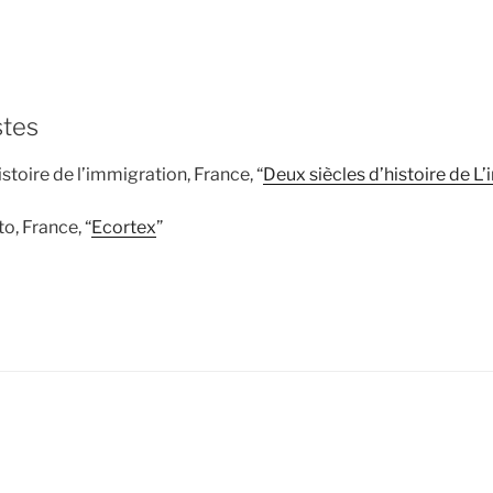
stes
istoire de l’immigration, France, “
Deux siècles d’histoire de L
, France, “
Ecortex
”