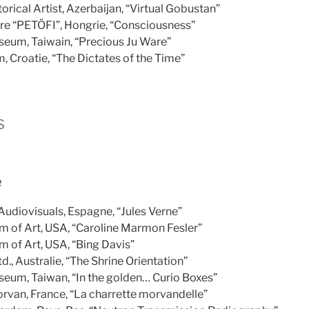
rical Artist, Azerbaijan, “Virtual Gobustan”
re “PETÖFI”, Hongrie, “Consciousness”
seum, Taiwain, “Precious Ju Ware”
 Croatie, “The Dictates of the Time”
s
e
diovisuals, Espagne, “Jules Verne”
m of Art, USA, “Caroline Marmon Fesler”
 of Art, USA, “Bing Davis”
., Australie, “The Shrine Orientation”
eum, Taiwan, “In the golden… Curio Boxes”
rvan, France, “La charrette morvandelle”