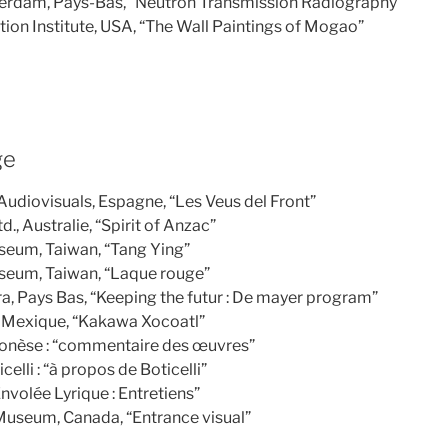
dam, Pays-Bas, “Neutron Transmission Radiography”
ion Institute, USA, “The Wall Paintings of Mogao”
ge
diovisuals, Espagne, “Les Veus del Front”
., Australie, “Spirit of Anzac”
seum, Taiwan, “Tang Ying”
seum, Taiwan, “Laque rouge”
ra, Pays Bas, “Keeping the futur : De mayer program”
 Mexique, “Kakawa Xocoatl”
éronèse : “commentaire des œuvres”
celli : “à propos de Boticelli”
Envolée Lyrique : Entretiens”
useum, Canada, “Entrance visual”