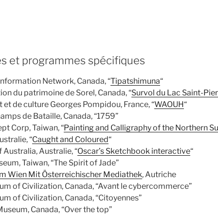
les et programmes spécifiques
Information Network, Canada, “
Tipatshimuna
“
ion du patrimoine de Sorel, Canada, “
Survol du Lac Saint-Pie
rt et de culture Georges Pompidou, France, “
WAOUH
“
mps de Bataille, Canada, “1759”
pt Corp, Taiwan, “
Painting and Calligraphy of the Northern S
stralie, “
Caught and Coloured
“
ustralia, Australie, “
Oscar’s Sketchbook interactive
“
eum, Taiwan, “The Spirit of Jade”
 Wien Mit Österreichischer Mediathek
, Autriche
m of Civilization, Canada, “Avant le cybercommerce”
 of Civilization, Canada, “Citoyennes”
useum, Canada, “Over the top”