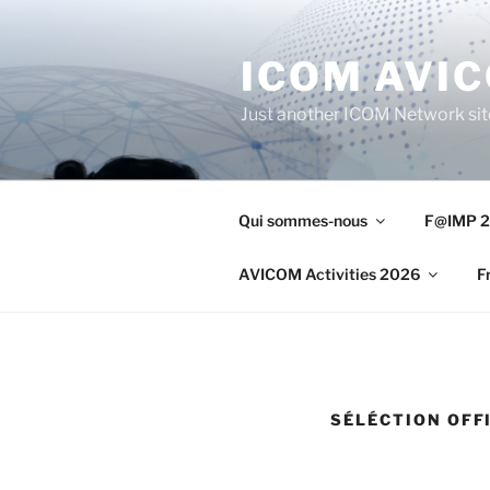
Aller
au
ICOM AVI
contenu
principal
Just another ICOM Network sit
Qui sommes-nous
F@IMP 2
AVICOM Activities 2026
F
SÉLÉCTION OFF