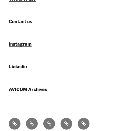
Contact us
Instagram
Linkedin
AVICOM Archives
Qui
F@IMP
AVICOM
Publications
AVICOM
sommes-
2.0
Archives
Activities