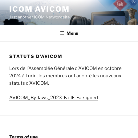
Aller
ICOM AVICOM
au
Just another ICOM Network site
contenu
principal
Menu
STATUTS D’AVICOM
Lors de l’Assemblée Générale d’AVICOM en octobre
2024 à Turin, les membres ont adopté les nouveaux
statuts d’AVICOM.
AVICOM_By-laws_2023-Fa-IF-Fa-signed
Terms of use