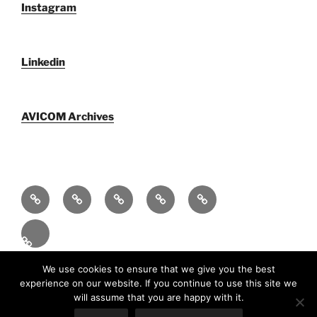
Instagram
Linkedin
AVICOM Archives
Qui
F@IMP
AVICOM
Publications
AVICOM
sommes-
2.0
Archives
Activities
nous
–
2026
Fr
LE
FESTIVAL
Fièrement propulsé par WordPress
We use cookies to ensure that we give you the best
experience on our website. If you continue to use this site we
INTERNATIONAL
will assume that you are happy with it.
DU
En
(
An
)
Fr
Español
(
Es
)