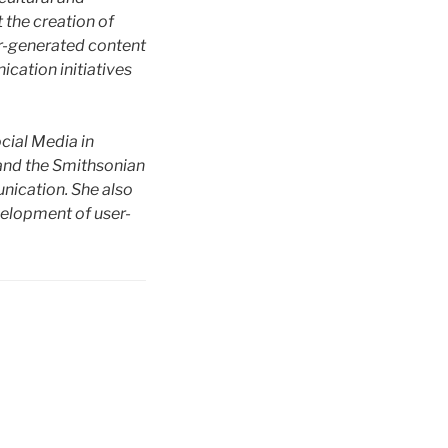
 the creation of
er-generated content
cation initiatives
cial Media in
and the Smithsonian
nication. She also
elopment of user-