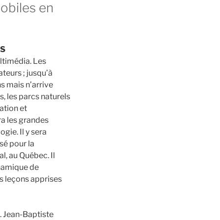
obiles en
PS
ltimédia. Les
teurs ; jusqu’à
s mais n’arrive
s, les parcs naturels
mation et
era les grandes
gie. Il y sera
isé pour la
, au Québec. Il
ynamique de
es leçons apprises
. Jean-Baptiste