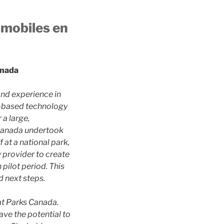
 mobiles en
anada
and experience in
n-based technology
 a large,
s Canada undertook
 at a national park,
 provider to create
pilot period. This
d next steps.
at Parks Canada.
ave the potential to