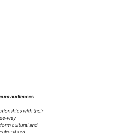
useum audiences
ationships with their
hree-way
sform cultural and
cultural and