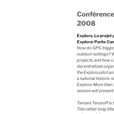
Conférence 
2008
Explora, Le projet
Explora: Parks Ca
How do GPS-triggere
outdoor settings? 
projects, and how ca
decentralized organ
the Explora pilot pr
a national historic
Explora. More than 1
session will present
Tamara Tarasoff is 
This rather long tit