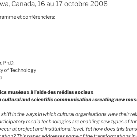
wa, Canada, 16 au 17 octobre 2008
gramme et conférenciers:
, Ph.D.
ty of Technology
ia
lics muséaux à l’aide des médias sociaux
 cultural and scientific communication : creating new m
shift in the ways in which cultural organisations view their rel
articipatory media technologies are enabling new types of t
ur at project and institutional level. Yet how does this tran
ation? This paper addresses some of the transformations in 