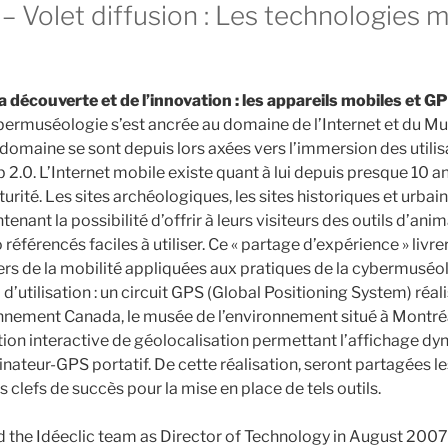
 Volet diffusion : Les technologies m
 découverte et de l’innovation : les appareils mobiles et G
ybermuséologie s’est ancrée au domaine de l’Internet et du Mu
domaine se sont depuis lors axées vers l’immersion des utilisa
2.0. L’Internet mobile existe quant à lui depuis presque 10 an
urité. Les sites archéologiques, les sites historiques et urbain
tenant la possibilité d’offrir à leurs visiteurs des outils d’ani
 référencés faciles à utiliser. Ce « partage d’expérience » livr
rs de la mobilité appliquées aux pratiques de la cybermuséolo
 d’utilisation : un circuit GPS (Global Positioning System) réal
nement Canada, le musée de l’environnement situé à Montréal
ation interactive de géolocalisation permettant l’affichage d
nateur-GPS portatif. De cette réalisation, seront partagées l
s clefs de succès pour la mise en place de tels outils.
d the Idéeclic team as Director of Technology in August 2007