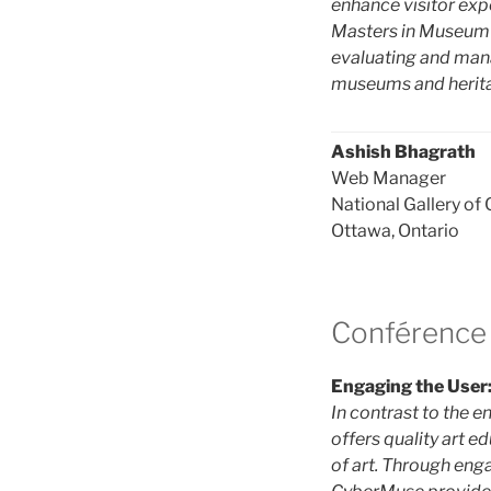
enhance visitor expe
Masters in Museum S
evaluating and mana
museums and heritag
Ashish Bhagrath
Web Manager
National Gallery of
Ottawa, Ontario
Conférence –
Engaging the User:
In contrast to the 
offers quality art 
of art. Through enga