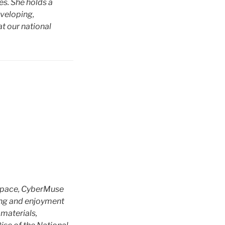
es. She holds a
eveloping,
t our national
rspace, CyberMuse
ing and enjoyment
 materials,