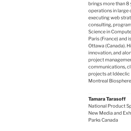
brings more than 8 y
operations in large
executing web strat
consulting, program
Science in Computer
Paris (France) and i
Ottawa (Canada). H
innovation, and alo
project management,
communications, clie
projects at Idéeclic
Montreal Biosphere
Tamara Tarasoff
National Product Sp
New Media and Exhi
Parks Canada