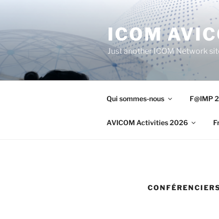
Aller
au
ICOM AVI
contenu
principal
Just another ICOM Network sit
Qui sommes-nous
F@IMP 2
AVICOM Activities 2026
F
CONFÉRENCIERS