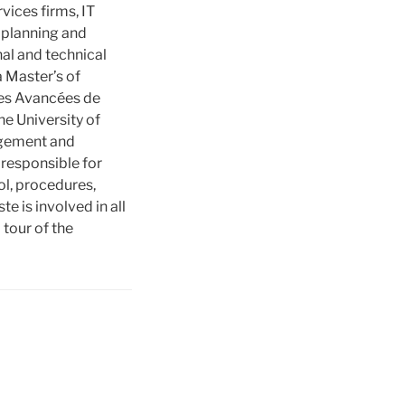
vices firms, IT
 planning and
al and technical
 Master’s of
ues Avancées de
he University of
agement and
 responsible for
l, procedures,
e is involved in all
 tour of the