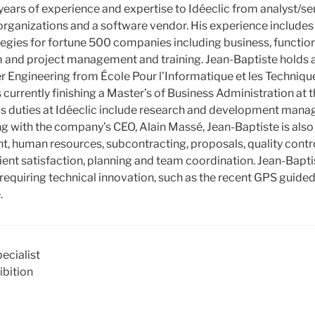
ears of experience and expertise to Idéeclic from analyst/ser
 organizations and a software vendor. His experience includes
egies for fortune 500 companies including business, function
 and project management and training. Jean-Baptiste holds a
 Engineering from École Pour l’Informatique et les Techniq
s currently finishing a Master’s of Business Administration at t
is duties at Idéeclic include research and development man
ng with the company’s CEO, Alain Massé, Jean-Baptiste is also
 human resources, subcontracting, proposals, quality contro
nt satisfaction, planning and team coordination. Jean-Baptist
 requiring technical innovation, such as the recent GPS guided
.
ecialist
bition