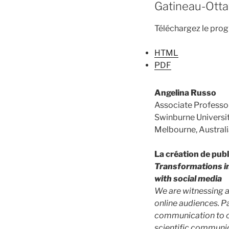
Gatineau-Otta
Téléchargez le pro
HTML
PDF
Angelina Russo
Associate Professor
Swinburne Universi
Melbourne, Austral
La création de pub
Transformations in
with social media
We are witnessing a 
online audiences. P
communication to occ
scientific communic