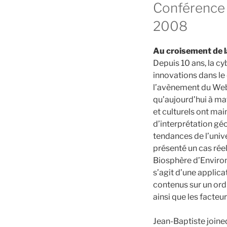
Conférence –
2008
Au croisement de la
Depuis 10 ans, la c
innovations dans le 
l’avènement du Web 
qu’aujourd’hui à mat
et culturels ont main
d’interprétation géo
tendances de l’unive
présenté un cas réel
Biosphère d’Environ
s’agit d’une applic
contenus sur un ordi
ainsi que les facteur
Jean-Baptiste joine