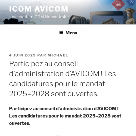
Aller
ICOM AVICOM
au
Just another ICOM Network site
contenu
principal
Menu
PUBLIÉ
4 JUIN 2025
PAR
MICHAEL
LE
Participez au conseil
d’administration d’AVICOM ! Les
candidatures pour le mandat
2025–2028 sont ouvertes.
Participez au c
onseil d’administration
d’AVICOM !
Les candidatures pour le mandat 2025–2028 sont
ouvertes.