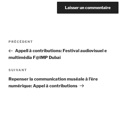
Navigation
Article
PRÉCÉDENT
de
précédent
Appell à contributions: Festival audiovisuel e
l’article
multimédia F@IMP Dubai
Article
SUIVANT
suivant
Repenser la communication muséale à l’ère
numérique: Appel à contributions