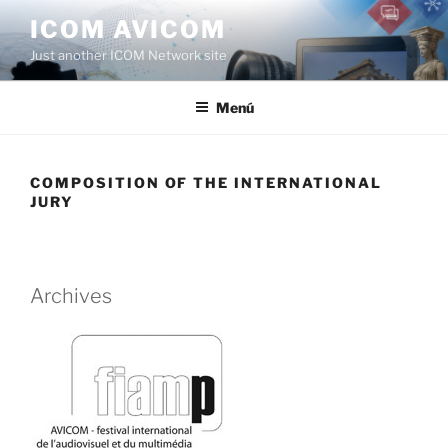
Saltar
ICOM AVICOM
al
Just another ICOM Network site
contenido
Menú
COMPOSITION OF THE INTERNATIONAL
JURY
Archives