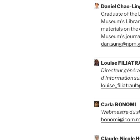
Daniel Chao-Li
Graduate of the 
Museum’s Libraria
materials on the 
Museum’s journal
dan.sung@npm.g
Louise FILIAT
Directeur génér
d’Information su
louise_filiatraul
Carla BONOMI
Webmestre du sit
bonomi@icom.
Claude-Nicole