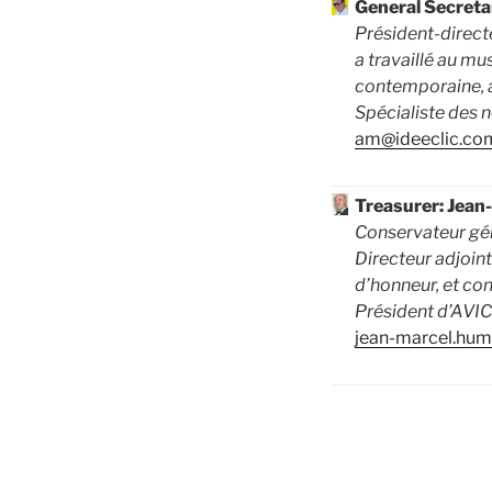
General Secret
Président-directe
a travaillé au m
contemporaine, 
Spécialiste des 
am@ideeclic.co
Treasurer: Jea
Conservateur géné
Directeur adjoin
d’honneur, et con
Président d’AVI
jean-marcel.hum