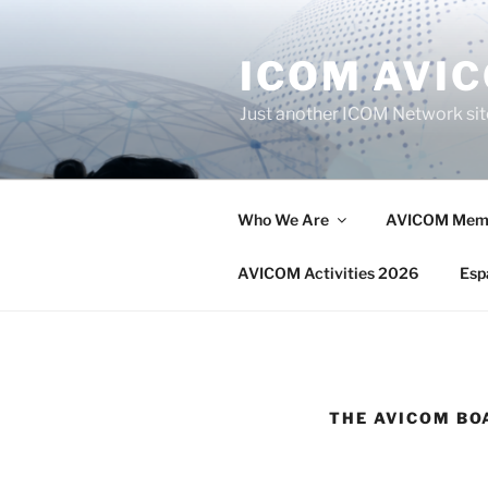
Saltar
al
ICOM AVI
contenido
Just another ICOM Network sit
Who We Are
AVICOM Memb
AVICOM Activities 2026
Esp
THE AVICOM BO