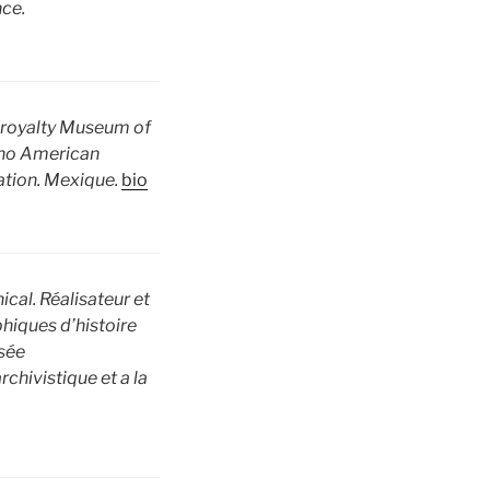
nce.
ceroyalty Museum of
ino American
ation. Mexique.
bio
al. Réalisateur et
hiques d’histoire
usée
chivistique et a la