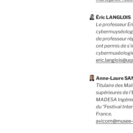
Éric LANGLOIS
Le professeur Eri
cybermuyséologie.
de professeur ré
ont permis de s’i
cybermuséologie
eric.langlois@uq
Anne-Laure S
Titulaire des Ma
supérieures de l’
MADESA Ingénieri
du “Festival Int
France.
avicom@musee-m