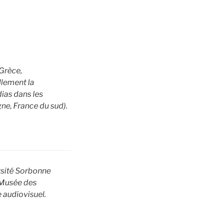
 Grèce,
llement la
ias dans les
ne, France du sud).
rsité Sorbonne
u Musée des
e audiovisuel.