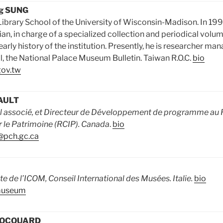
ng SUNG
Library School of the University of Wisconsin-Madison. In 1
n, in charge of a specialized collection and periodical volum
early history of the institution. Presently, he is researcher man
, the National Palace Museum Bulletin. Taiwan R.O.C.
bio
ov.tw
RAULT
al associé, et Directeur de Développement de programme au
r le Patrimoine (RCIP). Canada
.
bio
t@pch.gc.ca
e de l’ICOM, Conseil International des Musées. Italie.
bio
museum
 HOCQUARD