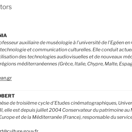
tors
NIA
fesseur auxiliaire de muséologie à l’université de l’Egéen en
echnologie et communication culturelles. Elle conduit actue
tilisation des technologies audiovisuelles et de nouveaux méd
régions méditerranéennes (Grèce, Italie, Chypre, Malte, Espag
an.gr
ROBERT
èse de troisième cycle d’Etudes cinématographiques, Unive
III, elle est depuis juillet 2004 Conservateur du patrimoine a
l’Europe et de la Méditerranée (France), responsable du servic
rt@culture.gouv.fr