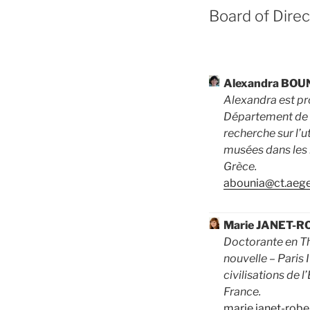
Board of Direc
Alexandra BOU
Alexandra est pro
Département de t
recherche sur l’u
musées dans les 
Grèce.
abounia@ct.aege
Marie JANET-
Doctorante en Th
nouvelle – Paris 
civilisations de 
France.
marie.janet-robe