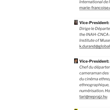
International de
marie-francoise.
Vice-President
Dirige le Départ
the INAH-CNCA (
Institute of Mus
k.durand@global
Vice-President:
Chef du départem
cameraman des fi
du cinéma ethnog
ethnographique, c
numérisation. Ho
tari@neprajz.hu