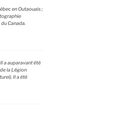
uébec en Outaouais ;
otographie
 du Canada.
Il a auparavant été
 de la Légion
el). Il a été