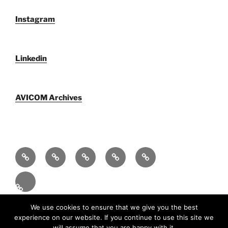
Instagram
Linkedin
AVICOM Archives
Who
AVICOM
AVICOM
AVICOM
AVICOM
We
Members’
Archives
Activities
Activities
Are
Survey
2026
2026
Español
2026
Funciona gracias a WordPress
We use cookies to ensure that we give you the best
experience on our website. If you continue to use this site we
will assume that you are happy with it.