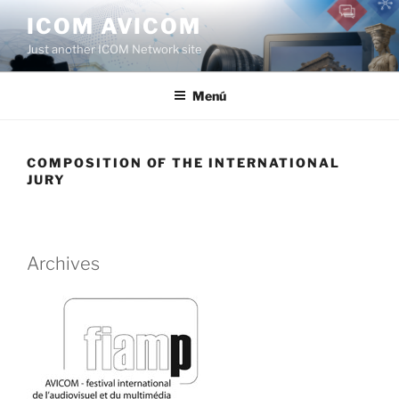
Saltar
ICOM AVICOM
al
Just another ICOM Network site
contenido
Menú
COMPOSITION OF THE INTERNATIONAL
JURY
Archives